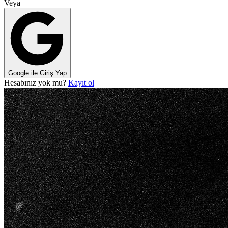
Veya
Google ile Giriş Yap
Hesabınız yok mu?
Kayıt ol