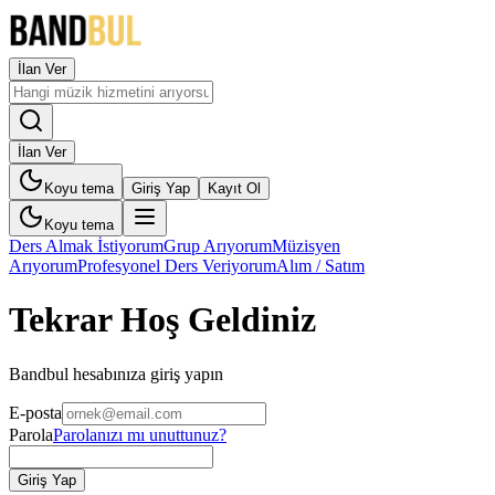
İlan Ver
İlan Ver
Koyu tema
Giriş Yap
Kayıt Ol
Koyu tema
Ders Almak İstiyorum
Grup Arıyorum
Müzisyen
Arıyorum
Profesyonel Ders Veriyorum
Alım / Satım
Tekrar Hoş Geldiniz
Bandbul hesabınıza giriş yapın
E-posta
Parola
Parolanızı mı unuttunuz?
Giriş Yap