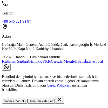
Telefon
+90 546 221 91 87
Adres
Caferağa Mah. General Asım Gündüz Cad. Tavukçuoğlu İş Merkezi
No: 58 İç Kapı No: 3 Kadıköy / İstanbul
© 2025 Bandbul. Tüm hakları saklıdır.
Kullanım Şartları
Gizlilik
KVKK
Çerezler
Mesafeli Satış
İade & İptal
Bandbul deneyimini iyileştirmek ve hizmetlerimizi sunmak için
çerezleri kullanırız. Devam ederek zorunlu çerezleri kabul etmiş
olursun. Daha fazla bilgi için
Çerez Politikası
sayfamıza
bakabilirsin.
Sadece zorunlu
Tümünü kabul et