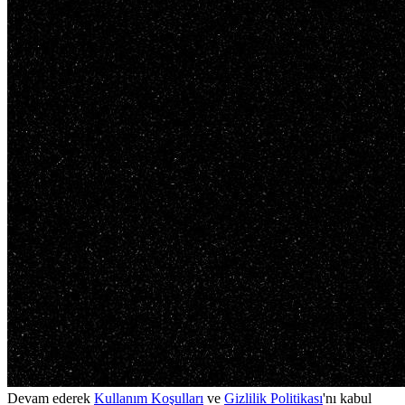
Devam ederek
Kullanım Koşulları
ve
Gizlilik Politikası
'nı kabul